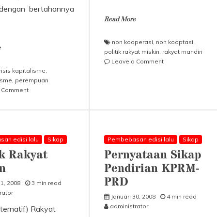
 dengan bertahannya
Read More
non kooperasi
,
non kooptasi
,
e
politik rakyat miskin
,
rakyat mandiri
on
Leave a Comment
risis kapitalisme
,
Program,
isme
,
perempuan
Prinsip
on
a Comment
dan
Neoliberalisme
Metode
dan
Politik
Perang,
Rakyat
Musuh
Miskin
Perempuan
an edisi lalu
Sikap
Pembebasan edisi lalu
Sikap
Sedunia
ik Rakyat
Pernyataan Sikap
n
Pendirian KPRM-
PRD
31, 2008
3 min read
rator
Januari 30, 2008
4 min read
administrator
alternatif) Rakyat