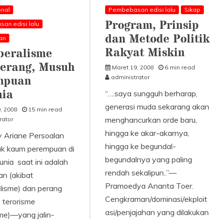
onal
Pembebasan edisi lalu
Sikap
Program, Prinsip
an edisi lalu
dan Metode Politik
an
Rakyat Miskin
beralisme
erang, Musuh
Maret 19, 2008
6 min read
mpuan
administrator
nia
“….saya sungguh berharap,
generasi muda sekarang akan
, 2008
15 min read
menghancurkan orde baru,
rator
hingga ke akar-akarnya,
y Ariane Persoalan
hingga ke begundal-
k kaum perempuan di
begundalnya yang paling
unia saat ini adalah
rendah sekalipun..”—
an (akibat
Pramoedya Ananta Toer.
alisme) dan perang
Cengkraman/dominasi/ekploit
 terorisme
asi/penjajahan yang dilakukan
sme)—yang jalin-