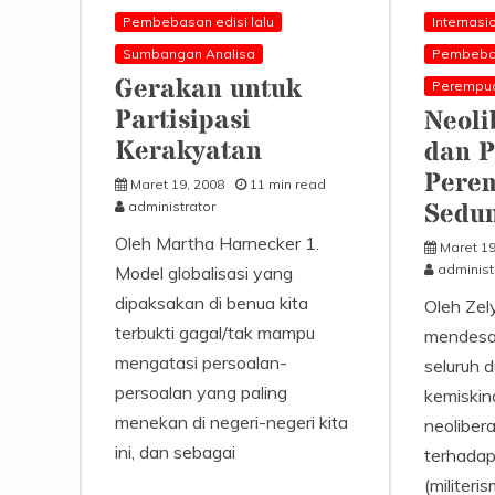
Pembebasan edisi lalu
Internasi
Sumbangan Analisa
Pembebas
Gerakan untuk
Perempu
Partisipasi
Neoli
Kerakyatan
dan P
Pere
Maret 19, 2008
11 min read
Sedu
administrator
Oleh Martha Harnecker 1.
Maret 19
administ
Model globalisasi yang
dipaksakan di benua kita
Oleh Zel
terbukti gagal/tak mampu
mendesa
mengatasi persoalan-
seluruh d
persoalan yang paling
kemiskin
menekan di negeri-negeri kita
neoliber
ini, dan sebagai
terhadap
(militeri