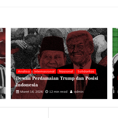
as
isi
Analisa
Nasional
Sumbangan Analisa
Dari Barak ke Urusan Sipil
Februari 17, 2026
11 min read
admin