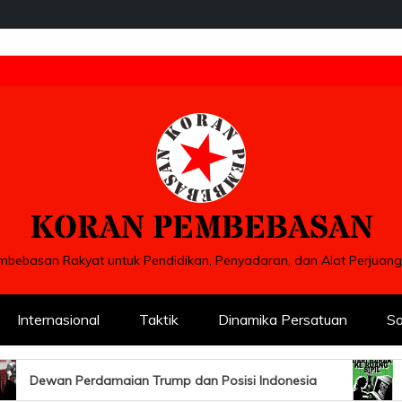
KORAN PEMBEBASAN
bebasan Rakyat untuk Pendidikan, Penyadaran, dan Alat Perjua
Internasional
Taktik
Dinamika Persatuan
So
ian Trump dan Posisi Indonesia
Dari Barak ke Urusa