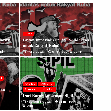
Sikap
darity
Lawan Imperialisme AS, Solidaritas
untuk Rakyat Kuba!
admin
Mei 24, 2026
5 min read
admin
al
Analisa
Nasional
dan
Sumbangan Analisa
Analisa
Nasional
Sumbangan Analisa
Dari Barak ke Urusan Sipil
Dari Barak ke Urusan Sipil
Februari 17, 2026
11 min read
Februari 17, 2026
11 min read
admin
admin