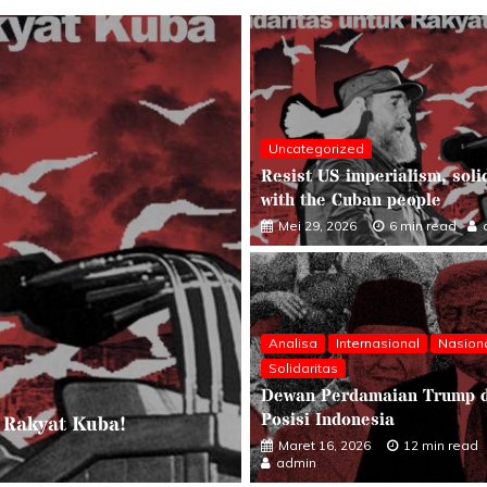
Uncategorized
Resist US imperialism, soli
with the Cuban people
Mei 29, 2026
6 min read
Analisa
Internasional
Nasion
Solidaritas
Dewan Perdamaian Trump 
nasional
Nasional
Solidaritas
Posisi Indonesia
maian Trump dan Posisi Indonesia
Maret 16, 2026
12 min read
12 min read
admin
admin