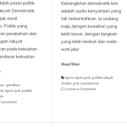
alah posisi politik
Kebangkitan demokratik kini
akyat Demokratik
adalah suatu kenyataan yang
jak awal
tak terbantahkan. Ia sedang
a. Politik yang
maju dengan kesulitan yang
kan perubahan dan
lebih besar, dengan langkah
gan rakyat
yang lebih lambat dan mele­
kan pada kekuatan
wati jalur
berdasar kekuatan
Read More
e
kprm
,
kprm prd
,
politik rakyat
miskin
,
prd
,
sosialisme
asi
,
gerakan
,
on
Leave a Comment
me
,
kprm prd
,
politik
Pernyataan
in
Sikap
on
a Comment
Pendirian
Politik
KPRM-
Rakyat
PRD
Miskin