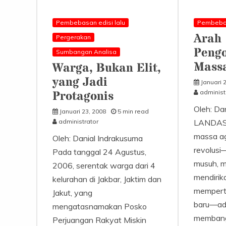
yang
Justru
Menghancurkan
Pembebasan edisi lalu
Pembebas
Sektor
Arah
Pergerakan
Riil
Pengo
Sumbangan Analisa
Mass
Warga, Bukan Elit,
yang Jadi
Januari 
Protagonis
administ
Oleh: Da
Januari 23, 2008
5 min read
administrator
LANDASA
massa ag
Oleh: Danial Indrakusuma
revolus
Pada tanggal 24 Agustus,
musuh, m
2006, serentak warga dari 4
mendirik
kelurahan di Jakbar, Jaktim dan
mempert
Jakut, yang
baru—ada
mengatasnamakan Posko
membang
Perjuangan Rakyat Miskin