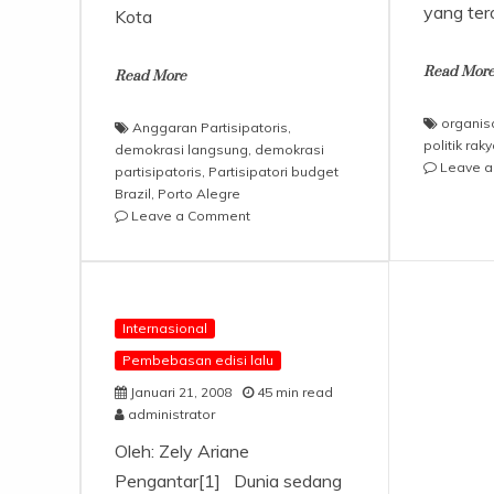
yang ter
Kota
Read Mor
Read More
organis
Anggaran Partisipatoris
,
politik rak
demokrasi langsung
,
demokrasi
Leave 
partisipatoris
,
Partisipatori budget
Brazil
,
Porto Alegre
on
Leave a Comment
Warga,
Bukan
Elit,
yang
Jadi
Internasional
Protagonis
Pembebasan edisi lalu
Januari 21, 2008
45 min read
administrator
Oleh: Zely Ariane
Pengantar[1] Dunia sedang