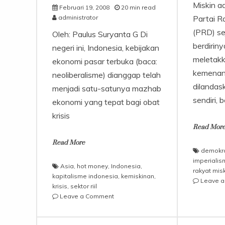
Miskin ad
Februari 19, 2008
20 min read
administrator
Partai R
(PRD) se
Oleh: Paulus Suryanta G Di
berdiriny
negeri ini, Indonesia, kebijakan
meletak
ekonomi pasar terbuka (baca:
kemenan
neoliberalisme) dianggap telah
dilandas
menjadi satu-satunya mazhab
sendiri, 
ekonomi yang tepat bagi obat
krisis
Read Mor
Read More
demokr
imperialis
Asia
,
hot money
,
Indonesia
,
rakyat misk
kapitalisme indonesia
,
kemiskinan
,
Leave 
krisis
,
sektor riil
on
Leave a Comment
Gelembung
Modal