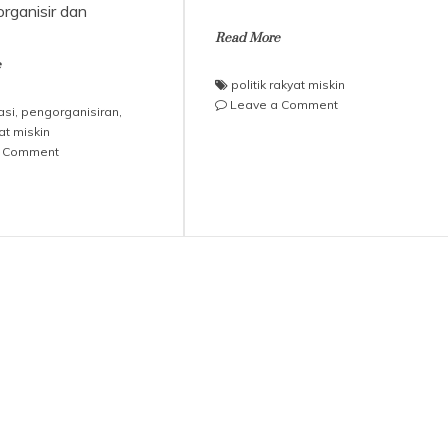
organisir dan
Read More
e
politik rakyat miskin
on
Leave a Comment
asi
,
pengorganisiran
,
Membangun
yat miskin
politik
on
a Comment
rakyat
Arah
miskin
Pengorganisiran
Massa