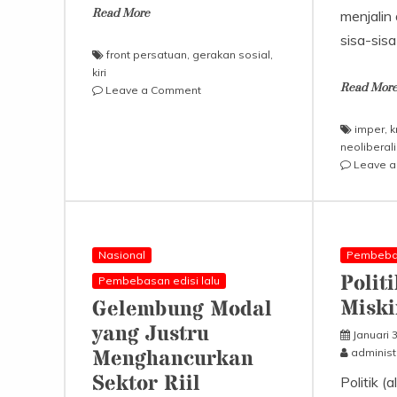
Read More
menjalin
sisa-sisa
front persatuan
,
gerakan sosial
,
kiri
Read Mor
on
Leave a Comment
Gerakan
untuk
imper
,
k
Partisipasi
neoliberal
Kerakyatan
Leave 
Nasional
Pembebas
Polit
Pembebasan edisi lalu
Miski
Gelembung Modal
yang Justru
Januari 
Menghancurkan
administ
Sektor Riil
Politik (