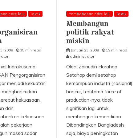
an edisi lalu
Taktik
Pembebasan edisi lalu
Taktik
Membangun
rganisiran
politik rakyat
a
miskin
23, 2008
35 min read
Januari 23, 2008
19 min read
rator
administrator
nial Indrakusuma
Oleh: Zainudin Harahap
N Pengorganisiran
Setahap demi setahap
ar menjadi kekuatan
kemampuan industri (nasional)
i—menghancurkan
hancur, terutama force of
erebut kekuasaan,
production-nya, tidak
an dan
signifikan lagi untuk
ahankan kekuasaan
membangun kemandirian.
lah pekerjaan
Dibandingkan Bangladesh
un massa sadar
saja, biaya peningkatan