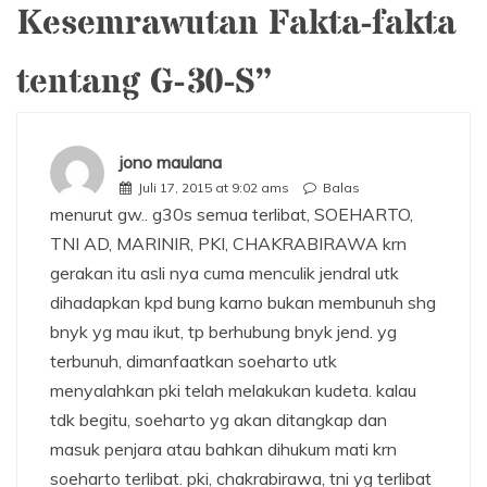
Kesemrawutan Fakta-fakta
tentang G-30-S
”
jono maulana
Juli 17, 2015 at 9:02 ams
Balas
menurut gw.. g30s semua terlibat, SOEHARTO,
TNI AD, MARINIR, PKI, CHAKRABIRAWA krn
gerakan itu asli nya cuma menculik jendral utk
dihadapkan kpd bung karno bukan membunuh shg
bnyk yg mau ikut, tp berhubung bnyk jend. yg
terbunuh, dimanfaatkan soeharto utk
menyalahkan pki telah melakukan kudeta. kalau
tdk begitu, soeharto yg akan ditangkap dan
masuk penjara atau bahkan dihukum mati krn
soeharto terlibat. pki, chakrabirawa, tni yg terlibat