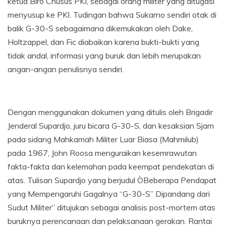
ketua Biro Chusus PKI, sebagai orang militer yang ditugasi
menyusup ke PKI. Tudingan bahwa Sukarno sendiri otak di
balik G-30-S sebagaimana dikemukakan oleh Dake,
Holtzappel, dan Fic diabaikan karena bukti-bukti yang
tidak andal, informasi yang buruk dan lebih merupakan
angan-angan penulisnya sendiri.
Dengan menggunakan dokumen yang ditulis oleh Brigadir
Jenderal Supardjo, juru bicara G-30-S, dan kesaksian Sjam
pada sidang Mahkamah Militer Luar Biasa (Mahmilub)
pada 1967, John Roosa menguraikan kesemrawutan
fakta-fakta dan kelemahan pada keempat pendekatan di
atas. Tulisan Supardjo yang berjudul ÒBeberapa Pendapat
yang Mempengaruhi Gagalnya “G-30-S” Dipandang dari
Sudut Militer” ditujukan sebagai analisis post-mortem atas
buruknya perencanaan dan pelaksanaan gerakan. Rantai