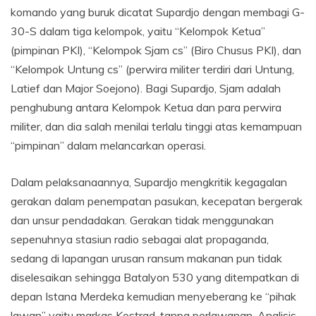
komando yang buruk dicatat Supardjo dengan membagi G-
30-S dalam tiga kelompok, yaitu “Kelompok Ketua”
(pimpinan PKI), “Kelompok Sjam cs” (Biro Chusus PKI), dan
“Kelompok Untung cs” (perwira militer terdiri dari Untung,
Latief dan Major Soejono). Bagi Supardjo, Sjam adalah
penghubung antara Kelompok Ketua dan para perwira
militer, dan dia salah menilai terlalu tinggi atas kemampuan
“pimpinan” dalam melancarkan operasi.
Dalam pelaksanaannya, Supardjo mengkritik kegagalan
gerakan dalam penempatan pasukan, kecepatan bergerak
dan unsur pendadakan. Gerakan tidak menggunakan
sepenuhnya stasiun radio sebagai alat propaganda,
sedang di lapangan urusan ransum makanan pun tidak
diselesaikan sehingga Batalyon 530 yang ditempatkan di
depan Istana Merdeka kemudian menyeberang ke “pihak
lawan” yaitu markas Kostrad, tanpa perlawanan. Analisis