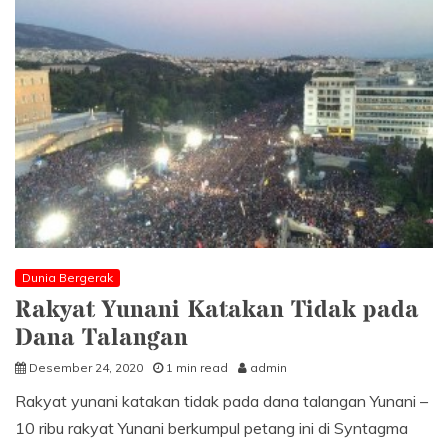
Kita
Menyelesaikan
Omong
Kosong
Kita
Bersama-
sama
Dunia Bergerak
Rakyat Yunani Katakan Tidak pada
Dana Talangan
Desember 24, 2020
1 min read
admin
Rakyat yunani katakan tidak pada dana talangan Yunani –
10 ribu rakyat Yunani berkumpul petang ini di Syntagma