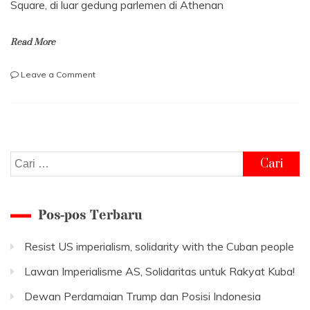
Square, di luar gedung parlemen di Athenan
Read More
on
Leave a Comment
Rakyat
Yunani
Katakan
Tidak
pada
Dana
Cari
Talangan
untuk:
Pos-pos Terbaru
Resist US imperialism, solidarity with the Cuban people
Lawan Imperialisme AS, Solidaritas untuk Rakyat Kuba!
Dewan Perdamaian Trump dan Posisi Indonesia