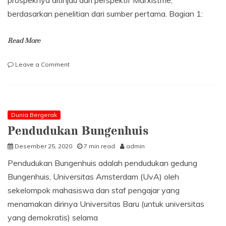
prospeknya ditinjau dari perspektif Marxistme,
berdasarkan penelitian dari sumber pertama. Bagian 1:
Read More
on
Leave a Comment
Hitam
VS
Kuning:
Antagonisme
Kelas
Dunia Bergerak
dan
Pendudukan Bungenhuis
Revolusi
Payung
Desember 25, 2020
7 min read
admin
Pendudukan Bungenhuis adalah pendudukan gedung
Bungenhuis, Universitas Amsterdam (UvA) oleh
sekelompok mahasiswa dan staf pengajar yang
menamakan dirinya Universitas Baru (untuk universitas
yang demokratis) selama