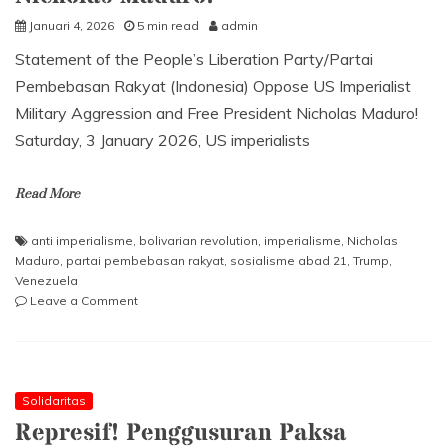
Januari 4, 2026
5 min read
admin
Statement of the People’s Liberation Party/Partai
Pembebasan Rakyat (Indonesia) Oppose US Imperialist
Military Aggression and Free President Nicholas Maduro!
Saturday, 3 January 2026, US imperialists
Read More
anti imperialisme
,
bolivarian revolution
,
imperialisme
,
Nicholas
Maduro
,
partai pembebasan rakyat
,
sosialisme abad 21
,
Trump
,
Venezuela
on
Leave a Comment
Oppose
US
Imperialist
Military
Aggression
Solidaritas
and
Represif! Penggusuran Paksa
Free