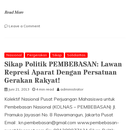
Read More
on
Leave a Comment
Sikap
PPR:
Bebaskan
Muhammad
Hisbun
Nasional
Pergerakan
Sikap
Solidaritas
Payu
Sikap Politik PEMBEBASAN: Lawan
dkk,
Represi Aparat Dengan Persatuan
Tutup
PT.
Gerakan Rakyat!
RUM
Juni 21, 2013
4 min read
administrator
Kolektif Nasional Pusat Perjuangan Mahasiswa untuk
Pembebasan Nasional (KOLNAS – PEMBEBASAN) Jl.
Pramuka Jayasari No. 8 Rawamangun, Jakarta Pusat
Email : kn.pembebasan@gmail.com www.pembebasan-