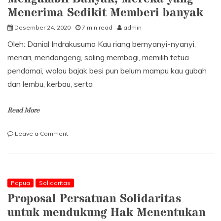
Pemilik
Menerima Sedikit Memberi banyak
Modal
Desember 24, 2020
7 min read
admin
Oleh: Danial Indrakusuma Kau riang bernyanyi-nyanyi,
menari, mendongeng, saling membagi, memilih tetua
pendamai, walau bajak besi pun belum mampu kau gubah
dan lembu, kerbau, serta
Read More
on
Leave a Comment
Mereka
yang
Memberi
Sedikit
Mengambil
Papua
Solidaritas
Banyak;
Proposal Persatuan Solidaritas
Mereka
untuk mendukung Hak Menentukan
yang