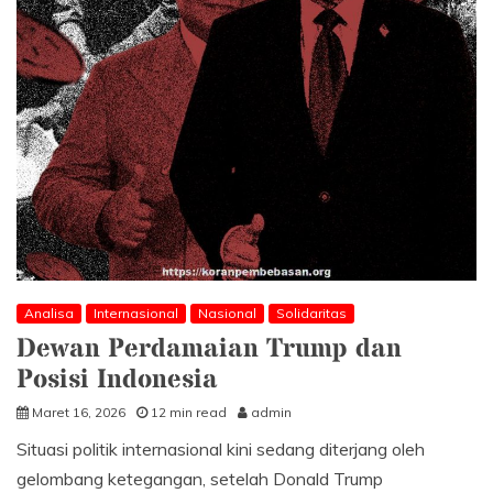
Analisa
Internasional
Nasional
Solidaritas
Dewan Perdamaian Trump dan
Posisi Indonesia
Maret 16, 2026
12 min read
admin
Situasi politik internasional kini sedang diterjang oleh
gelombang ketegangan, setelah Donald Trump