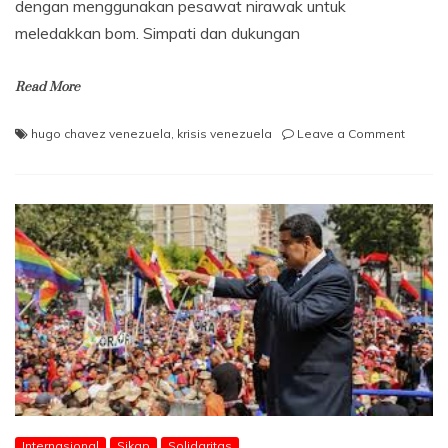
dengan menggunakan pesawat nirawak untuk
meledakkan bom. Simpati dan dukungan
Read More
on
hugo chavez venezuela
,
krisis venezuela
Leave a Comment
Venezu
Perang
Ekonom
dan
Kebutu
Solidar
Internasional
Sikap
Solidaritas