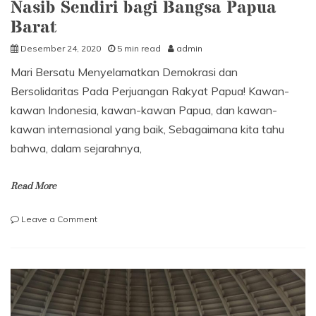
Menerima
Nasib Sendiri bagi Bangsa Papua
Sedikit
Barat
Memberi
banyak
Desember 24, 2020
5 min read
admin
Mari Bersatu Menyelamatkan Demokrasi dan
Bersolidaritas Pada Perjuangan Rakyat Papua! Kawan-
kawan Indonesia, kawan-kawan Papua, dan kawan-
kawan internasional yang baik, Sebagaimana kita tahu
bahwa, dalam sejarahnya,
Read More
on
Leave a Comment
Proposal
Persatuan
Solidaritas
untuk
mendukung
Hak