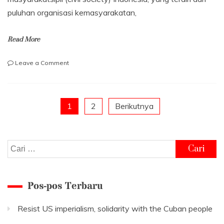
puluhan organisasi kemasyarakatan,
Read More
on
Leave a Comment
AKRAB
Menolak
Pengesahan
RUU
Paginasi
1
2
Berikutnya
Ormas.
pos
Cari
untuk:
Pos-pos Terbaru
Resist US imperialism, solidarity with the Cuban people