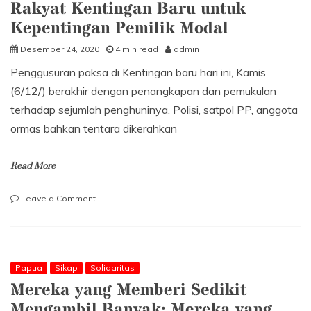
Rakyat Kentingan Baru untuk
President
Nicholas
Kepentingan Pemilik Modal
Maduro!
Desember 24, 2020
4 min read
admin
Penggusuran paksa di Kentingan baru hari ini, Kamis
(6/12/) berakhir dengan penangkapan dan pemukulan
terhadap sejumlah penghuninya. Polisi, satpol PP, anggota
ormas bahkan tentara dikerahkan
Read More
on
Leave a Comment
Represif!
Penggusuran
Paksa
Rakyat
Kentingan
Papua
Sikap
Solidaritas
Baru
Mereka yang Memberi Sedikit
untuk
Mengambil Banyak; Mereka yang
Kepentingan