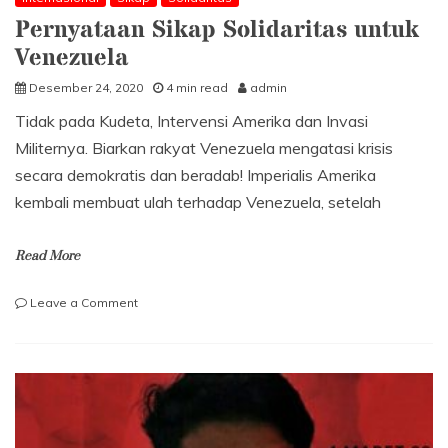
Pernyataan Sikap Solidaritas untuk
Venezuela
Desember 24, 2020
4 min read
admin
Tidak pada Kudeta, Intervensi Amerika dan Invasi
Militernya. Biarkan rakyat Venezuela mengatasi krisis
secara demokratis dan beradab! Imperialis Amerika
kembali membuat ulah terhadap Venezuela, setelah
Read More
on
Leave a Comment
Pernyataan
Sikap
Solidaritas
untuk
Venezuela