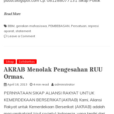
pusat.blogspot.com Cp: 081288077131 Sikap Politik
Read More
BBM
,
gerakan mahasiswa
,
PEMBEBASAN
,
Persatuan
,
represi
aparat
,
statement
on
Leave a Comment
Sikap
Politik
PEMBEBASAN:
Lawan
Represi
Sikap
Solidaritas
Aparat
AKRAB Menolak Pengesahan RUU
Dengan
Ormas.
Persatuan
Gerakan
April 16, 2013
4 min read
administrator
Rakyat!
PERNYATAAN SIKAP ALIANSI RAKYAT UNTUK
KEMERDEKAAN BERSERIKAT(AKRAB) Kami, Aliansi
Rakyat untuk Kemerdekaan Berserikat (AKRAB) adalah
masyarakatsipil (civil society) Indonesia, yang terdiri dari