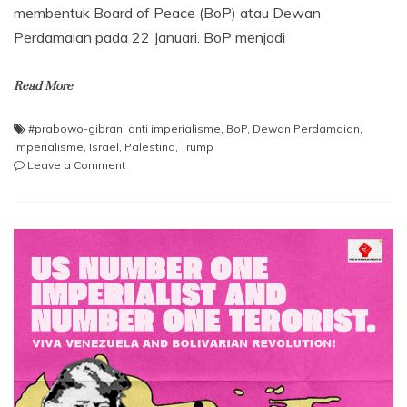
membentuk Board of Peace (BoP) atau Dewan
Perdamaian pada 22 Januari. BoP menjadi
Read More
#prabowo-gibran
,
anti imperialisme
,
BoP
,
Dewan Perdamaian
,
imperialisme
,
Israel
,
Palestina
,
Trump
on
Leave a Comment
Dewan
Perdamaian
Trump
dan
Posisi
Indonesia