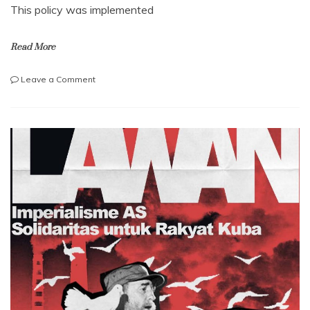
This policy was implemented
Read More
on
Leave a Comment
Resist
US
imperialism,
solidarity
with
the
Cuban
people