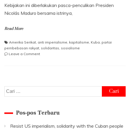
Kebijakan ini diberlakukan pasca-penculikan Presiden
Nicolás Maduro bersama istrinya,
Read More
Amerika Serikat
,
anti imperialisme
,
kapitalisme
,
Kuba
,
partai
pembebasan rakyat
,
solidaritas
,
sosialisme
on
Leave a Comment
Lawan
Imperialisme
AS,
Solidaritas
untuk
Rakyat
Cari
Kuba!
untuk:
Pos-pos Terbaru
Resist US imperialism, solidarity with the Cuban people