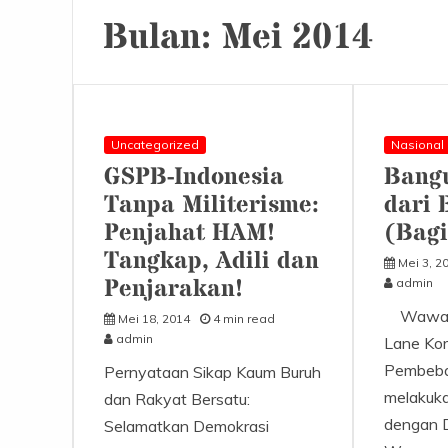
Bulan:
Mei 2014
Uncategorized
Nasional
GSPB-Indonesia
Bangu
Tanpa Militerisme:
dari 
Penjahat HAM!
(Bag
Tangkap, Adili dan
Mei 3, 2
Penjarakan!
admin
Wawanc
Mei 18, 2014
4 min read
admin
Lane Ko
Pembeba
Pernyataan Sikap Kaum Buruh
melakuk
dan Rakyat Bersatu:
dengan 
Selamatkan Demokrasi