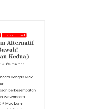
Uncategorized
n Alternatif
Bawah!
ian Kedua)
014
6 min read
ara dengan Max
ran
san berkesempatan
an wawancara
DR Max Lane.