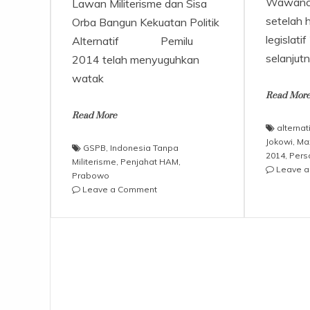
Wawancar
Lawan Militerisme dan Sisa
setelah h
Orba Bangun Kekuatan Politik
legislati
Alternatif Pemilu
selanjut
2014 telah menyuguhkan
watak
Read Mor
Read More
alternati
Jokowi
,
Ma
GSPB
,
Indonesia Tanpa
2014
,
Pers
Militerisme
,
Penjahat HAM
,
Leave 
Prabowo
on
Leave a Comment
GSPB-
Indonesia
Tanpa
Militerisme:
Penjahat
HAM!
Tangkap,
Adili