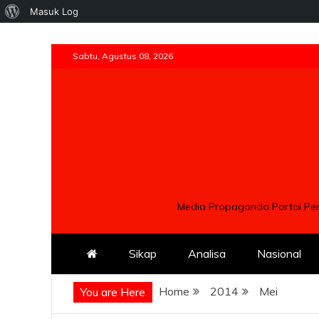
Tentang
Masuk Log
WordPress
Skip
Sabtu, Agustus 08, 2026
to
content
Media Propaganda Partai Pem
Sikap
Analisa
Nasional
Home
2014
Mei
You are Here