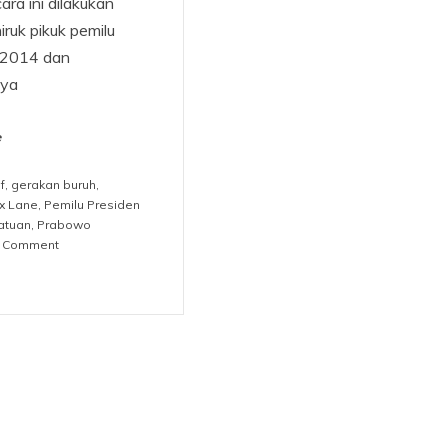
a ini dilakukan
iruk pikuk pemilu
f 2014 dan
nya
e
f
,
gerakan buruh
,
x Lane
,
Pemilu Presiden
atuan
,
Prabowo
on
a Comment
Bangun
Alternatif
dari
Bawah!
(Bagian
Kedua)