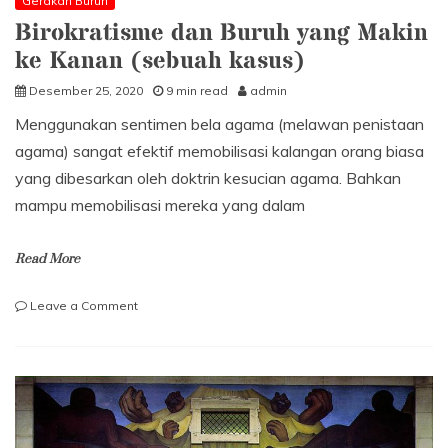
Gerakan Buruh
Kecil
Birokratisme dan Buruh yang Makin
Dan
ke Kanan (sebuah kasus)
Kelas
Pekerja
Desember 25, 2020
9 min read
admin
Menggunakan sentimen bela agama (melawan penistaan
agama) sangat efektif memobilisasi kalangan orang biasa
yang dibesarkan oleh doktrin kesucian agama. Bahkan
mampu memobilisasi mereka yang dalam
Read More
on
Leave a Comment
Birokratisme
dan
Buruh
yang
Makin
ke
Kanan