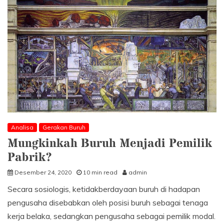
(sebuah
kasus)
Analisa
Gerakan Buruh
Mungkinkah Buruh Menjadi Pemilik
Pabrik?
Desember 24, 2020
10 min read
admin
Secara sosiologis, ketidakberdayaan buruh di hadapan
pengusaha disebabkan oleh posisi buruh sebagai tenaga
kerja belaka, sedangkan pengusaha sebagai pemilik modal.