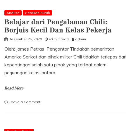
Nasional
di
Tangan
Analisa
Gerakan Buruh
Elit
Belajar dari Pengalaman Chili:
Serikat
Borjuis Kecil Dan Kelas Pekerja
Buruh
Desember 25, 2020
40 min read
admin
Oleh: James Petras Pengantar Tindakan pemerintah
Amerika Serikat dan pihak militer Chili tidaklah terlepas dari
kepentingan salah satu pihak yang terlibat dalam
perjuangan kelas, antara
Read More
on
Leave a Comment
Belajar
dari
Pengalaman
Chili:
Borjuis