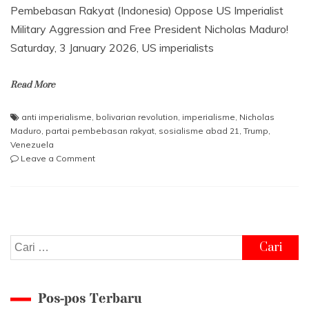
Pembebasan Rakyat (Indonesia) Oppose US Imperialist
Military Aggression and Free President Nicholas Maduro!
Saturday, 3 January 2026, US imperialists
Read More
anti imperialisme
,
bolivarian revolution
,
imperialisme
,
Nicholas
Maduro
,
partai pembebasan rakyat
,
sosialisme abad 21
,
Trump
,
Venezuela
on
Leave a Comment
Oppose
US
Imperialist
Military
Aggression
and
Cari
Free
untuk:
President
Nicholas
Pos-pos Terbaru
Maduro!