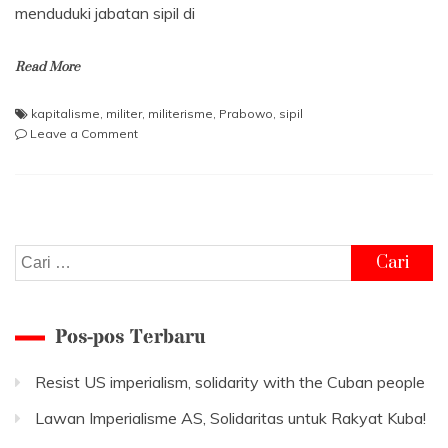
menduduki jabatan sipil di
Read More
kapitalisme
,
militer
,
militerisme
,
Prabowo
,
sipil
on
Leave a Comment
Dari
Barak
ke
Urusan
Sipil
Cari
untuk:
Pos-pos Terbaru
Resist US imperialism, solidarity with the Cuban people
Lawan Imperialisme AS, Solidaritas untuk Rakyat Kuba!