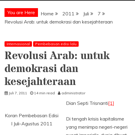
You are Here
Home
2011
Juli
7
Revolusi Arab: untuk demokrasi dan kesejahteraan
Internasional
Pembebasan edisi lalu
Revolusi Arab: untuk
demokrasi dan
kesejahteraan
Juli 7, 2011
14 min read
administrator
Dian Septi Trisnanti
[1]
Koran Pembebasan Edisi
Di tengah krisis kapitalisme
I Juli-Agustus 2011
yang menimpa negeri-negeri