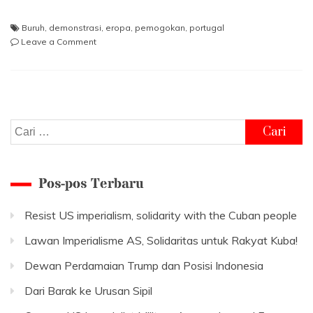
Buruh
,
demonstrasi
,
eropa
,
pemogokan
,
portugal
on
Leave a Comment
Perlawanan
dan
Pemogokan
Pekerja
Portugal
Cari
untuk:
Pos-pos Terbaru
Resist US imperialism, solidarity with the Cuban people
Lawan Imperialisme AS, Solidaritas untuk Rakyat Kuba!
Dewan Perdamaian Trump dan Posisi Indonesia
Dari Barak ke Urusan Sipil